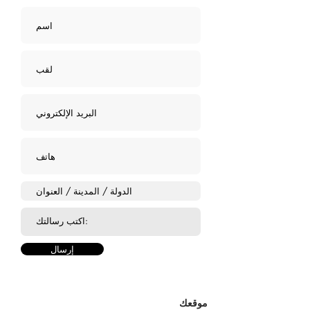
إرسال
موقعك